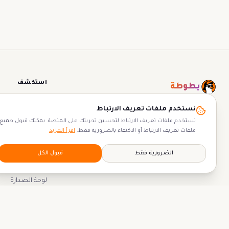
استكشف
بطوطة
التجارب
منصة التجارب العربية الأولى — اكتشف واحجز
نستخدم ملفات تعريف الارتباط
دليل بطوطة
لحظات لا تُنسى.
نستخدم ملفات تعريف الارتباط لتحسين تجربتك على المنصة. يمكنك قبول جميع
ملفات تعريف الارتباط أو الاكتفاء بالضرورية فقط.
اقرأ المزيد
المنظمون
أشخاص
الضرورية فقط
قبول الكل
المكافآت
لوحة الصدارة