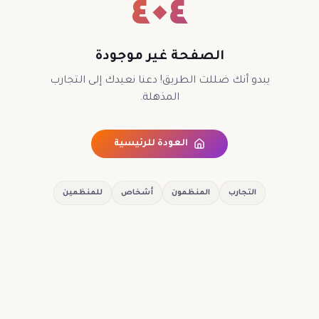
٤٠٤
الصفحة غير موجودة
يبدو أنك ضللت الطريق! دعنا نعيدك إلى التجارب
المذهلة.
العودة للرئيسية
التجارب
المنظمون
أشخاص
للمنظمين