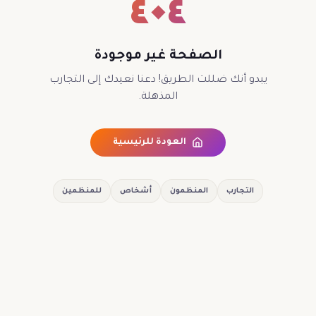
٤٠٤
الصفحة غير موجودة
يبدو أنك ضللت الطريق! دعنا نعيدك إلى التجارب
المذهلة.
العودة للرئيسية
التجارب
المنظمون
أشخاص
للمنظمين