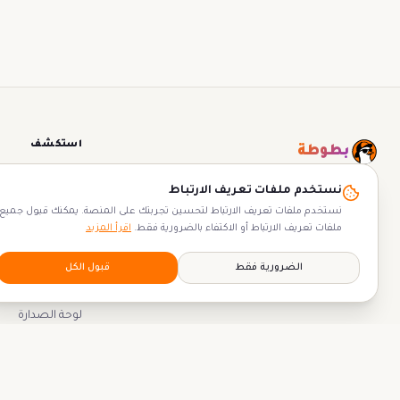
استكشف
بطوطة
التجارب
منصة التجارب العربية الأولى — اكتشف واحجز
نستخدم ملفات تعريف الارتباط
دليل بطوطة
لحظات لا تُنسى.
نستخدم ملفات تعريف الارتباط لتحسين تجربتك على المنصة. يمكنك قبول جميع
ملفات تعريف الارتباط أو الاكتفاء بالضرورية فقط.
اقرأ المزيد
المنظمون
أشخاص
الضرورية فقط
قبول الكل
المكافآت
لوحة الصدارة